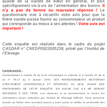
qualité de la viande de bœuf en général, et plus
spécifiquement vis-à-vis de l’alimentation des bovins.
Il
n’y a pas de bonne ou mauvaise réponse !
Le
questionnaire vise à recueillir votre avis pour que la
filière viande puisse fournir au consommateur un produit
qui corresponde au mieux à ses attentes !
Votre avis est
important !
Cette enquête est réalisée dans le cadre du projet
CASDAR n° CNEDP0922005238, piloté par l’Institut de
l’Elevage.
Confidentialité :
Conformément à l’article 24 de la loi Informatique et Libertés et à l’article 27 de la
loi n° 78-17 du 6 Janvier 1978, CES RENSEIGNEMENTS RESTERONT
STRICTEMENT CONFIDENTIELS ET RÉSERVÉS AU SEUL USAGE DES
PARTENAIRES DE CETTE ENQUÊTE. EN AUCUN CAS ILS NE SERONT
REVENDUS À DES TIERS. Les réponses à ce questionnaire et toutes les
informations seront collectées par l’Institut de l’Elevage (IDELE). Toute personne
inscrite au fichier ainsi constitué pourra y avoir accès et vérifier la conformité des
renseignements enregistrés le concernant via l’adresse :
senso.panel@idele.fr
.